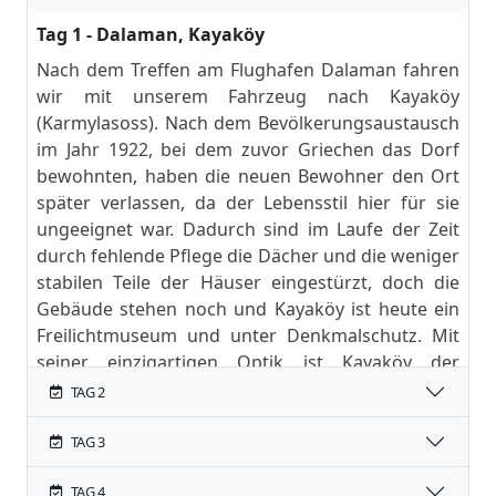
Tag 1 - Dalaman, Kayaköy
Nach dem Treffen am Flughafen Dalaman fahren
wir mit unserem Fahrzeug nach Kayaköy
(Karmylasoss). Nach dem Bevölkerungsaustausch
im Jahr 1922, bei dem zuvor Griechen das Dorf
bewohnten, haben die neuen Bewohner den Ort
später verlassen, da der Lebensstil hier für sie
ungeeignet war. Dadurch sind im Laufe der Zeit
durch fehlende Pflege die Dächer und die weniger
stabilen Teile der Häuser eingestürzt, doch die
Gebäude stehen noch und Kayaköy ist heute ein
Freilichtmuseum und unter Denkmalschutz. Mit
seiner einzigartigen Optik ist Kayaköy der
Ausgangspunkt unserer heutigen Wanderroute.
TAG 2
Diese Etappe markiert auch den Beginn des
Lykischen Weges und bietet einen einfachen und
TAG 3
großartigen Einstieg. Wir besichtigen zuerst das
TAG 4
Ortsinnere und den Bereich um die Kirche und