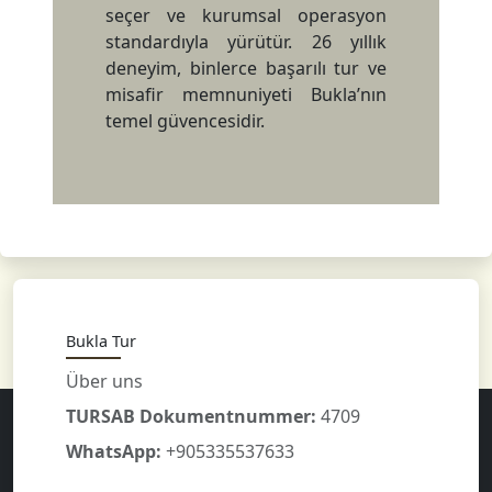
seçer ve kurumsal operasyon
standardıyla yürütür. 26 yıllık
deneyim, binlerce başarılı tur ve
misafir memnuniyeti Bukla’nın
temel güvencesidir.
Bukla Tur
Über uns
TURSAB Dokumentnummer:
4709
WhatsApp:
+905335537633