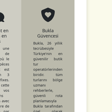
t en
Bukla
 en
Güvencesi
s
Bukla, 26 yıllık
t une
tecrübesiyle
e de
Türkiye’nin en
où le
güvenilir butik
pèces
tur
t est
operatörlerinden
en 3
biridir. tüm
ixes.
turlarını bölge
ette
uzmanı
 vos
rehberlerle,
ns
güvenli rota
s avec
planlamasıyla
ire de
Bukla tarafından
 par
özel olarak