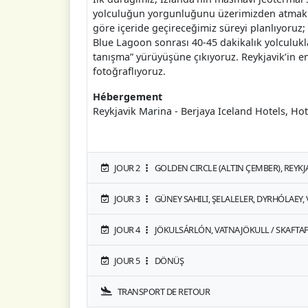
yolculuğun yorgunluğunu üzerimizden atmak için
göre içeride geçireceğimiz süreyi planlıyoruz;
Blue Lagoon sonrası 40-45 dakikalık yolculukl
tanışma” yürüyüşüne çıkıyoruz. Reykjavik’in e
fotoğraflıyoruz.
Hébergement
Reykjavik Marina - Berjaya Iceland Hotels, Hot
JOUR 2
GOLDEN CIRCLE (ALTIN ÇEMBER), REYKJ
JOUR 3
GÜNEY SAHILI, ŞELALELER, DYRHÓLAEY,
JOUR 4
JÖKULSÁRLÓN, VATNAJÖKULL / SKAFTAFE
JOUR 5
DÖNÜŞ
TRANSPORT DE RETOUR