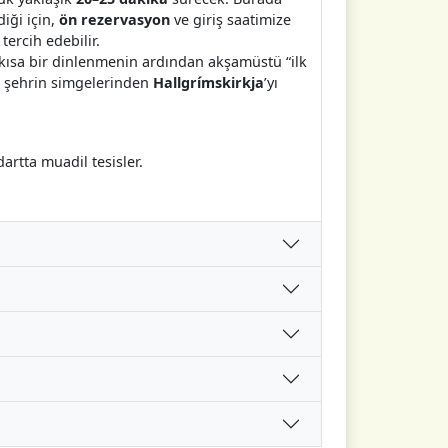
iği için,
ön rezervasyon
ve giriş saatimize
ercih edebilir.
 kısa bir dinlenmenin ardından akşamüstü “ilk
, şehrin simgelerinden
Hallgrímskirkja
’yı
artta muadil tesisler.