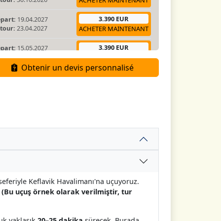
ACHETER MAINTENANT
3.390 EUR
part:
19.04.2027
tour:
23.04.2027
ACHETER MAINTENANT
3.390 EUR
part:
15.05.2027
tour:
19.05.2027
ACHETER MAINTENANT
Obtenir un devis personnalisé
3.390 EUR
part:
19.05.2027
tour:
23.05.2027
ACHETER MAINTENANT
 seferiyle Keflavik Havalimanı'na uçuyoruz.
(Bu uçuş örnek olarak verilmiştir, tur
uk yaklaşık
20–25 dakika
sürecek. Burada