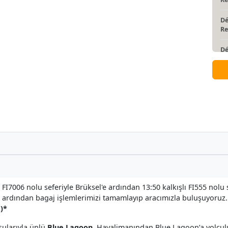
Dé
Re
Dé
Re
Dé
Re
lı FI7006 nolu seferiyle Brüksel'e ardından 13:50 kalkışlı FI555 nolu
 ardından bagaj işlemlerimizi tamamlayıp aracımızla buluşuyoruz.
.)*
sularıyla ünlü
Blue Lagoon
. Havalimanından Blue Lagoon’a yolcul