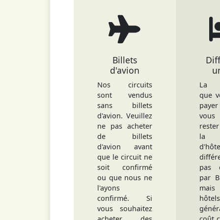
Billets
Dif
d'avion
u
Nos circuits
La d
sont vendus
que v
sans billets
paye
d'avion. Veuillez
vous 
ne pas acheter
rester
de billets
la 
d'avion avant
d'hôt
que le circuit ne
différ
soit confirmé
pas 
ou que nous ne
par B
l'ayons
mais
confirmé. Si
hôt
vous souhaitez
génér
acheter des
coût 