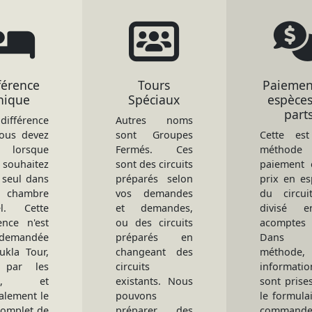
férence
Tours
Paiemen
nique
Spéciaux
espèces
part
ifférence
Autres noms
ous devez
sont Groupes
Cette es
r lorsque
Fermés. Ces
méthod
souhaitez
sont des circuits
paiement 
 seul dans
préparés selon
prix en es
chambre
vos demandes
du circui
el. Cette
et demandes,
divisé 
ence n'est
ou des circuits
acomptes f
demandée
préparés en
Dans c
ukla Tour,
changeant des
méthode,
 par les
circuits
informatio
els, et
existants. Nous
sont prise
alement le
pouvons
le formula
complet de
préparer des
commande