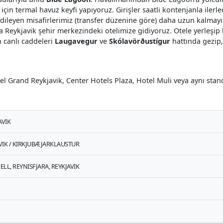
 termal havuz keyfi yapıyoruz. Girişler saatli kontenjanla ilerled
 dileyen misafirlerimiz (transfer düzenine göre) daha uzun kalmayı t
a Reykjavik şehir merkezindeki otelimize gidiyoruz. Otele yerleşip
n canlı caddeleri
Laugavegur
ve
Skólavörðustígur
hattında gezip
el Grand Reykjavik, Center Hotels Plaza, Hotel Muli veya aynı stand
AVIK
 VIK / KIRKJUBÆJARKLAUSTUR
LL, REYNISFJARA, REYKJAVIK