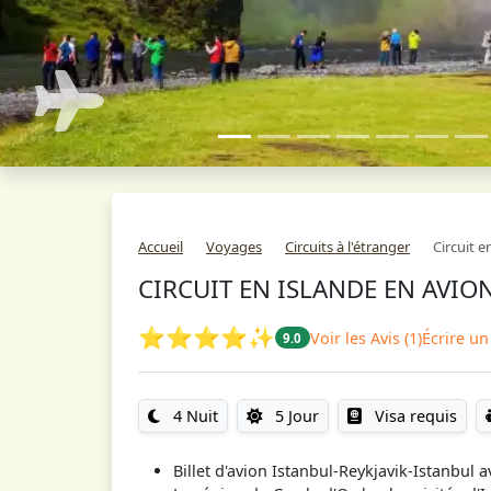
Accueil
Voyages
Circuits à l'étranger
Circuit e
CIRCUIT EN ISLANDE EN AVION
⭐⭐⭐⭐✨
Voir les Avis (1)
Écrire un
9.0
4 Nuit
5 Jour
Visa requis
Billet d'avion Istanbul-Reykjavik-Istanbul a