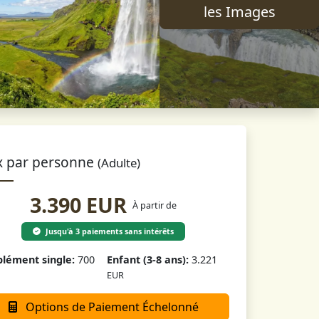
les Images
x par personne
(Adulte)
3.390 EUR
À partir de
Jusqu'à 3 paiements sans intérêts
lément single:
700
Enfant (3-8 ans):
3.221
EUR
Options de Paiement Échelonné