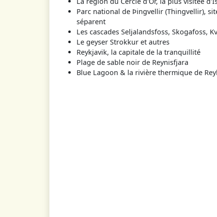
La région du Cercle d'Or, la plus visitée d'
Parc national de Þingvellir (Thingvellir), 
séparent
Les cascades Seljalandsfoss, Skogafoss, Kv
Le geyser Strokkur et autres
Reykjavik, la capitale de la tranquillité
Plage de sable noir de Reynisfjara
Blue Lagoon & la rivière thermique de Rey