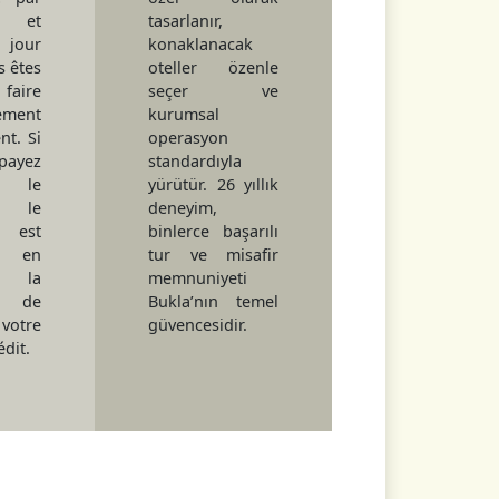
, et
tasarlanır,
 jour
konaklanacak
s êtes
oteller özenle
faire
seçer ve
ment
kurumsal
nt. Si
operasyon
payez
standardıyla
le
yürütür. 26 yıllık
t, le
deneyim,
 est
binlerce başarılı
é en
tur ve misafir
t la
memnuniyeti
é de
Bukla’nın temel
votre
güvencesidir.
édit.