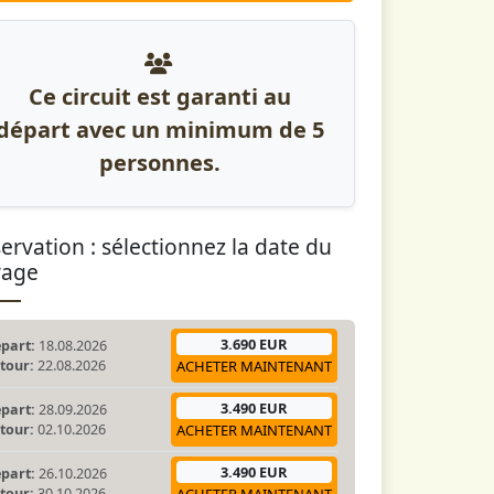
Ce circuit est garanti au
départ avec un minimum de 5
personnes.
ervation : sélectionnez la date du
yage
3.690 EUR
part:
18.08.2026
tour:
22.08.2026
ACHETER MAINTENANT
3.490 EUR
part:
28.09.2026
tour:
02.10.2026
ACHETER MAINTENANT
3.490 EUR
part:
26.10.2026
tour:
30.10.2026