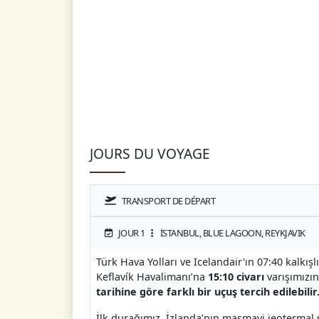
JOURS DU VOYAGE
TRANSPORT DE DÉPART
JOUR 1
İSTANBUL, BLUE LAGOON, REYKJAVIK
Türk Hava Yolları ve Icelandair'ın 07:40 kalkış
Keflavík Havalimanı’na
15:10 civarı
varışımızın
tarihine göre farklı bir uçuş tercih edilebilir
İlk durağımız, İzlanda’nın masmavi jeotermal 