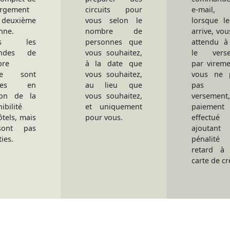
ergement
circuits pour
e-mail
 deuxième
vous selon le
lorsque le
nne.
nombre de
arrive, vou
tes les
personnes que
attendu à 
ndes de
vous souhaitez,
le verse
bre
à la date que
par vireme
ue sont
vous souhaitez,
vous ne 
tées en
au lieu que
pas 
ion de la
vous souhaitez,
versemen
ibilité
et uniquement
paiement
tels, mais
pour vous.
effectu
ont pas
ajoutan
ies.
pénalit
retard à 
carte de cr