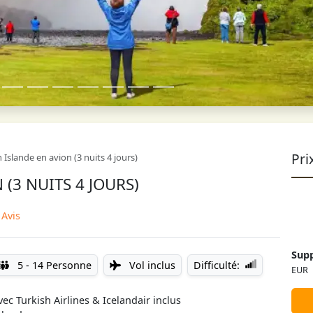
Pri
n Islande en avion (3 nuits 4 jours)
 (3 NUITS 4 JOURS)
 Avis
Supp
5 - 14 Personne
Vol inclus
Difficulté:
EUR
vec Turkish Airlines & Icelandair inclus