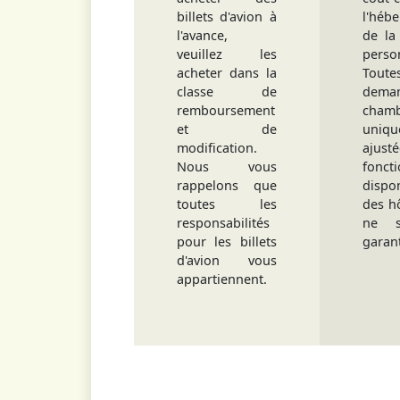
billets d'avion à
l'héb
l'avance,
de la
veuillez les
perso
acheter dans la
Tou
classe de
dema
remboursement
cham
et de
uniq
modification.
ajus
Nous vous
fonct
rappelons que
dispon
toutes les
des hô
responsabilités
ne s
pour les billets
garant
d'avion vous
appartiennent.