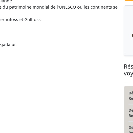
Islande
site du patrimoine mondial de l'UNESCO où les continents se
ernufoss et Gullfoss
kjadalur
Rés
vo
Dé
Re
Dé
Re
Dé
Re