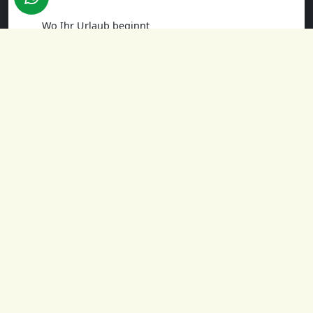
Wo Ihr Urlaub beginnt
Hinterlassen Sie Ihre E-Mail-Adresse und
wir informieren Sie über die besten
Angebote.
Ihre E-Mail-Adresse
Registrieren