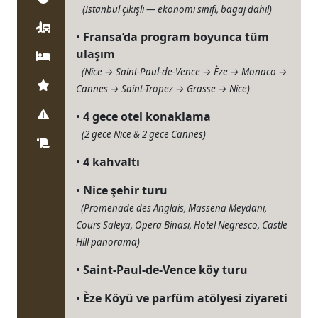
(İstanbul çıkışlı — ekonomi sınıfı, bagaj dahil)
Ulaşım
•
Fransa’da program boyunca tüm
ulaşım
Konaklama
(Nice → Saint-Paul-de-Vence → Èze → Monaco →
Yanında Getir
Cannes → Saint-Tropez → Grasse → Nice)
Önemli Bilgiler
•
4 gece otel konaklama
(2 gece Nice & 2 gece Cannes)
Paket Tur Sözleşmesi
•
4 kahvaltı
•
Nice şehir turu
(Promenade des Anglais, Massena Meydanı,
Cours Saleya, Opera Binası, Hotel Negresco, Castle
Hill panorama)
•
Saint-Paul-de-Vence köy turu
•
Èze Köyü ve parfüm atölyesi ziyareti