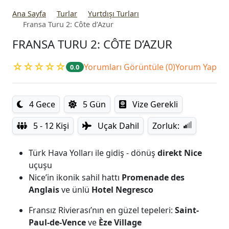
Ana Sayfa
Turlar
Yurtdışı Turları
Fransa Turu 2: Côte d’Azur
FRANSA TURU 2: CÔTE D’AZUR
☆☆☆☆☆
Yorumları Görüntüle (0)
Yorum Yap
0.0
4 Gece
5 Gün
Vize Gerekli
5 - 12 Kişi
Uçak Dahil
Zorluk:
Türk Hava Yolları ile gidiş - dönüş
direkt Nice
uçuşu
Nice’in ikonik sahil hattı
Promenade des
Anglais
ve ünlü
Hotel Negresco
Fransız Rivierası’nın en güzel tepeleri:
Saint-
Paul-de-Vence
ve
Èze Village