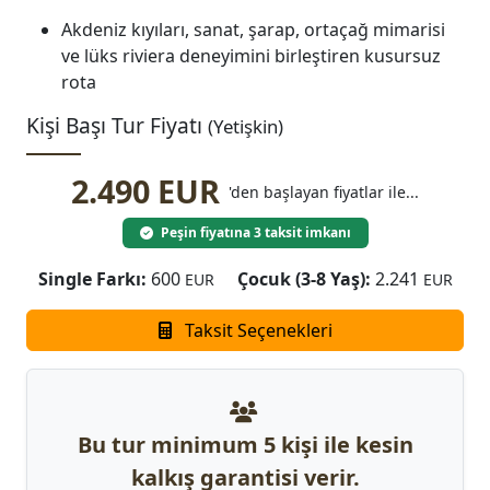
Akdeniz kıyıları, sanat, şarap, ortaçağ mimarisi
ve lüks riviera deneyimini birleştiren kusursuz
rota
Kişi Başı Tur Fiyatı
(Yetişkin)
2.490 EUR
'den başlayan fiyatlar ile...
Peşin fiyatına 3 taksit imkanı
Single Farkı:
600
Çocuk (3-8 Yaş):
2.241
EUR
EUR
Taksit Seçenekleri
Bu tur minimum 5 kişi ile kesin
kalkış garantisi verir.