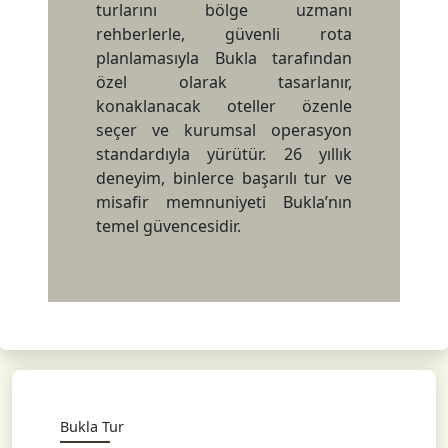
turlarını bölge uzmanı
rehberlerle, güvenli rota
planlamasıyla Bukla tarafından
özel olarak tasarlanır,
konaklanacak oteller özenle
seçer ve kurumsal operasyon
standardıyla yürütür. 26 yıllık
deneyim, binlerce başarılı tur ve
misafir memnuniyeti Bukla’nın
temel güvencesidir.
Bukla Tur