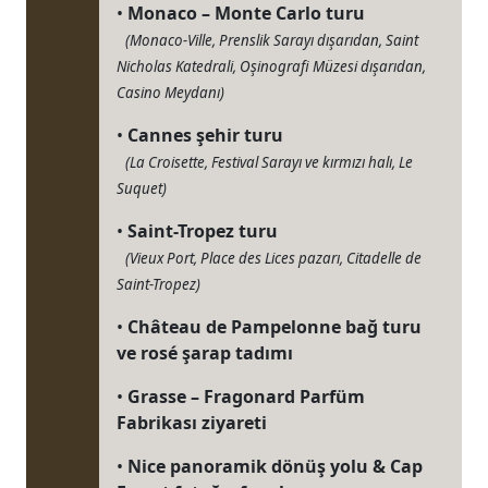
•
Monaco – Monte Carlo turu
(Monaco-Ville, Prenslik Sarayı dışarıdan, Saint
Nicholas Katedrali, Oşinografi Müzesi dışarıdan,
Casino Meydanı)
•
Cannes şehir turu
(La Croisette, Festival Sarayı ve kırmızı halı, Le
Suquet)
•
Saint-Tropez turu
(Vieux Port, Place des Lices pazarı, Citadelle de
Saint-Tropez)
•
Château de Pampelonne bağ turu
ve rosé şarap tadımı
•
Grasse – Fragonard Parfüm
Fabrikası ziyareti
•
Nice panoramik dönüş yolu & Cap