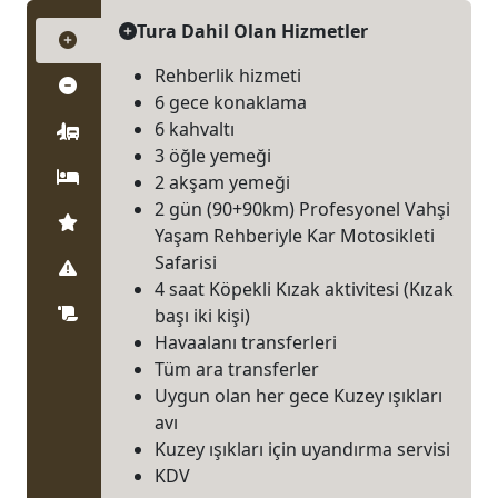
Tura Dahil Olan Hizmetler
Tura Dahil Olan Hizmetler
Rehberlik hizmeti
Tura Dahil Olmayan Hizmetler
6 gece konaklama
6 kahvaltı
Ulaşım
3 öğle yemeği
Konaklama
2 akşam yemeği
2 gün (90+90km) Profesyonel Vahşi
Yanında Getir
Yaşam Rehberiyle Kar Motosikleti
Safarisi
Önemli Bilgiler
4 saat Köpekli Kızak aktivitesi (Kızak
Paket Tur Sözleşmesi
başı iki kişi)
Havaalanı transferleri
Tüm ara transferler
Uygun olan her gece Kuzey ışıkları
avı
Kuzey ışıkları için uyandırma servisi
KDV