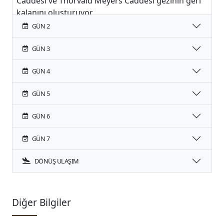
Caddesi ve Thorvald Meyers Caddesi gezinin geri
kalanını oluşturuyor.
GÜN 2
GÜN 3
GÜN 4
GÜN 5
GÜN 6
GÜN 7
DÖNÜŞ ULAŞIM
Diğer Bilgiler