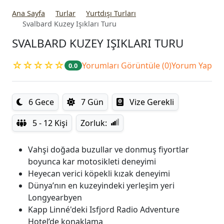
Ana Sayfa
Turlar
Yurtdışı Turları
Svalbard Kuzey Işıkları Turu
SVALBARD KUZEY IŞIKLARI TURU
☆☆☆☆☆
Yorumları Görüntüle (0)
Yorum Yap
0.0
6 Gece
7 Gün
Vize Gerekli
5 - 12 Kişi
Zorluk:
Vahşi doğada buzullar ve donmuş fiyortlar
boyunca kar motosikleti deneyimi
Heyecan verici köpekli kızak deneyimi
Dünya’nın en kuzeyindeki yerleşim yeri
Longyearbyen
Kapp Linné'deki Isfjord Radio Adventure
Hotel’de konaklama