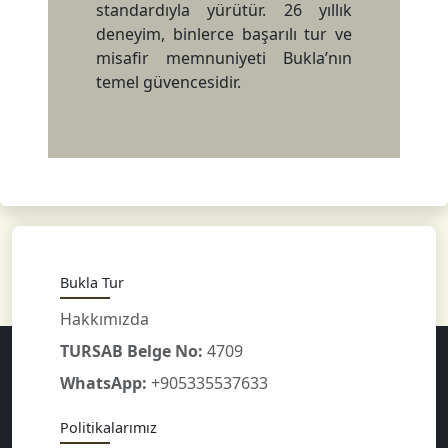
standardıyla yürütür. 26 yıllık
deneyim, binlerce başarılı tur ve
misafir memnuniyeti Bukla’nın
temel güvencesidir.
Bukla Tur
Hakkımızda
TURSAB Belge No:
4709
WhatsApp:
+905335537633
Politikalarımız