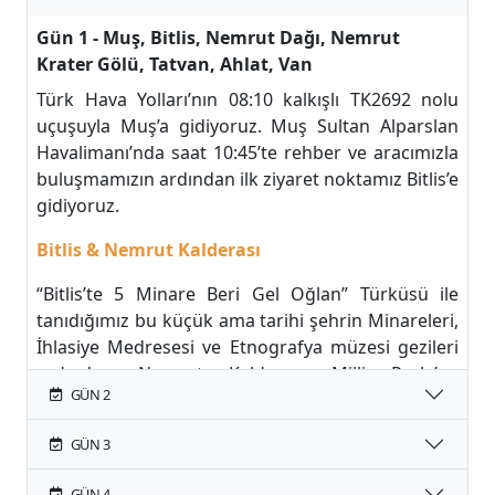
Gün 1 - Muş, Bitlis, Nemrut Dağı, Nemrut
Krater Gölü, Tatvan, Ahlat, Van
Türk Hava Yolları’nın 08:10 kalkışlı TK2692 nolu
uçuşuyla Muş’a gidiyoruz. Muş Sultan Alparslan
Havalimanı’nda saat 10:45’te rehber ve aracımızla
buluşmamızın ardından ilk ziyaret noktamız Bitlis’e
gidiyoruz.
Bitlis & Nemrut Kalderası
“Bitlis’te 5 Minare Beri Gel Oğlan” Türküsü ile
tanıdığımız bu küçük ama tarihi şehrin Minareleri,
İhlasiye Medresesi ve Etnografya müzesi gezileri
ardından Nemrut Kalderası Milli Parkı’na
GÜN 2
gidiyoruz.
Türkiye’nin bu en büyük krater gölünün eşsiz
GÜN 3
manzarası ve el değmemiş doğal güzelliklerini
GÜN 4