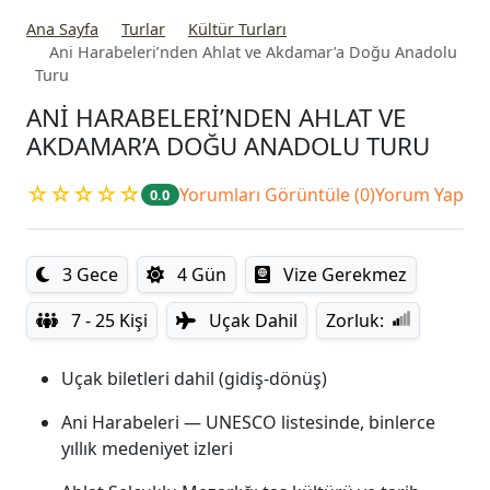
Ana Sayfa
Turlar
Kültür Turları
Ani Harabeleri’nden Ahlat ve Akdamar’a Doğu Anadolu
Turu
ANI HARABELERI’NDEN AHLAT VE
AKDAMAR’A DOĞU ANADOLU TURU
☆☆☆☆☆
Yorumları Görüntüle (0)
Yorum Yap
0.0
3 Gece
4 Gün
Vize Gerekmez
7 - 25 Kişi
Uçak Dahil
Zorluk:
Uçak biletleri dahil (gidiş-dönüş)
Ani Harabeleri — UNESCO listesinde, binlerce
yıllık medeniyet izleri