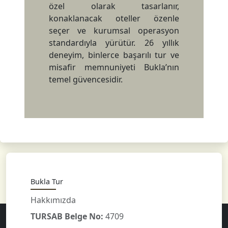
özel olarak tasarlanır,
konaklanacak oteller özenle
seçer ve kurumsal operasyon
standardıyla yürütür. 26 yıllık
deneyim, binlerce başarılı tur ve
misafir memnuniyeti Bukla’nın
temel güvencesidir.
Bukla Tur
Hakkımızda
TURSAB Belge No:
4709