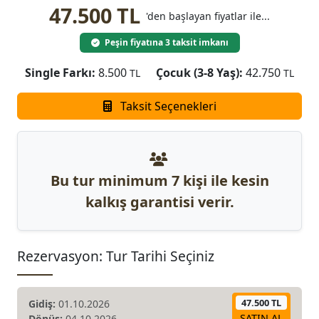
47.500 TL
'den başlayan fiyatlar ile...
Peşin fiyatına 3 taksit imkanı
Single Farkı:
8.500
Çocuk (3-8 Yaş):
42.750
TL
TL
Taksit Seçenekleri
Bu tur minimum 7 kişi ile kesin
kalkış garantisi verir.
Rezervasyon: Tur Tarihi Seçiniz
47.500 TL
Gidiş:
01.10.2026
SATIN AL
Dönüş:
04.10.2026