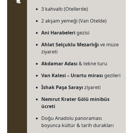
Paket Tur Sözleşmesi
tamamladıktan sonra Adilcevaz ve Erciş üzerinden
3 kahvaltı (Otellerde)
Van Gölü etrafından dolaşıp Van'a ulaşıyoruz ve
otelimize yerleşiyoruz.
2 akşam yemeği (Van Otelde)
Ani Harabeleri
gezisi
Ahlat Selçuklu Mezarlığı
ve müze
ziyareti
Akdamar Adası
& tekne turu
Van Kalesi – Urartu mirası
gezileri
İshak Paşa Sarayı
ziyareti
Nemrut Krater Gölü minibüs
ücreti
Doğu Anadolu panoraması
boyunca kültür & tarih durakları